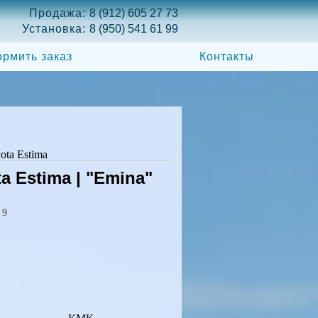
Продажа:
8 (912) 605 27 73
Установка:
8 (950) 541 61 99
рмить заказ
Контакты
ota Estima
a Estima | "Emina"
19