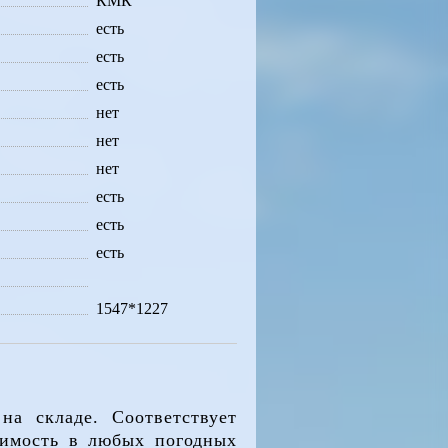
КМК
есть
есть
есть
нет
нет
нет
есть
есть
есть
1547*1227
на складе. Соответствует
димость в любых погодных