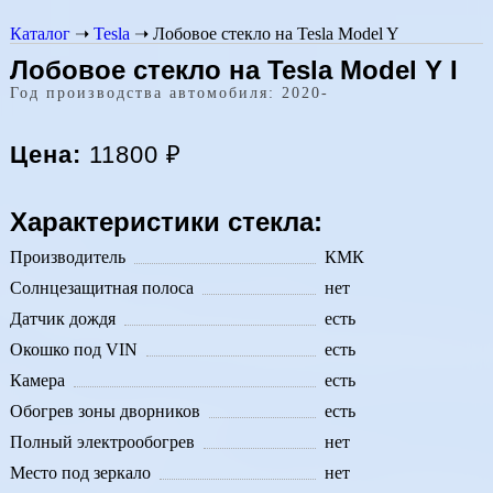
Каталог
➝
Tesla
➝
Лобовое стекло на Tesla Model Y
Лобовое стекло на Tesla Model Y I
Год производства автомобиля: 2020-
Цена:
11800
₽
Характеристики стекла:
Производитель
КМК
Солнцезащитная полоса
нет
Датчик дождя
есть
Окошко под VIN
есть
Камера
есть
Обогрев зоны дворников
есть
Полный электрообогрев
нет
Место под зеркало
нет