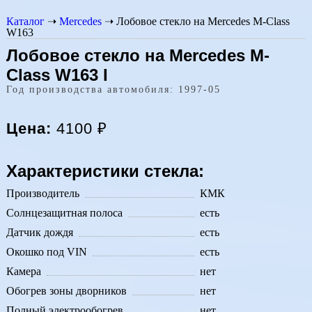
Каталог
➝
Mercedes
➝
Лобовое стекло на Mercedes M-Class
W163
Лобовое стекло на Mercedes M-
Class W163 I
Год производства автомобиля: 1997-05
Цена:
4100
₽
Характеристики стекла:
Производитель
КМК
Солнцезащитная полоса
есть
Датчик дождя
есть
Окошко под VIN
есть
Камера
нет
Обогрев зоны дворников
нет
Полный электрообогрев
нет