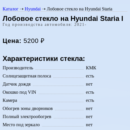
Каталог
➝
Hyundai
➝
Лобовое стекло на Hyundai Staria
Лобовое стекло на Hyundai Staria I
Год производства автомобиля: 2021-
Цена:
5200
₽
Характеристики стекла:
Производитель
КМК
Солнцезащитная полоса
есть
Датчик дождя
нет
Окошко под VIN
есть
Камера
есть
Обогрев зоны дворников
нет
Полный электрообогрев
нет
Место под зеркало
нет