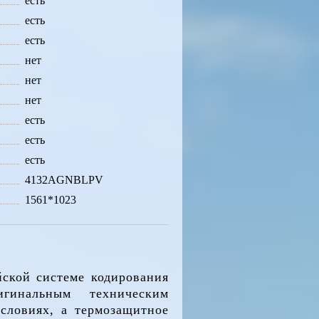
есть
есть
есть
нет
нет
нет
есть
есть
есть
4132AGNBLPV
1561*1023
йской системе кодирования
гинальным техническим
словиях, а термозащитное