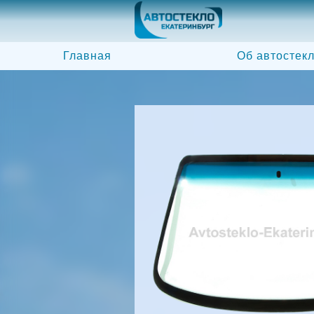
Главная
Об автостек