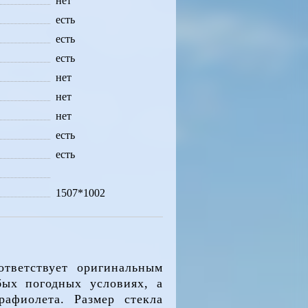
нет
есть
есть
есть
нет
нет
нет
есть
есть
1507*1002
ответствует оригинальным
бых погодных условиях, а
афиолета. Размер стекла