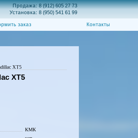
Продажа:
8 (912) 605 27 73
Установка:
8 (950) 541 61 99
рмить заказ
Контакты
dillac XT5
lac XT5
КМК