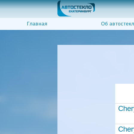
Главная
Об автостек
Cher
Cher