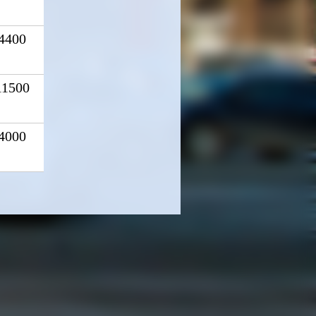
4400
11500
4000